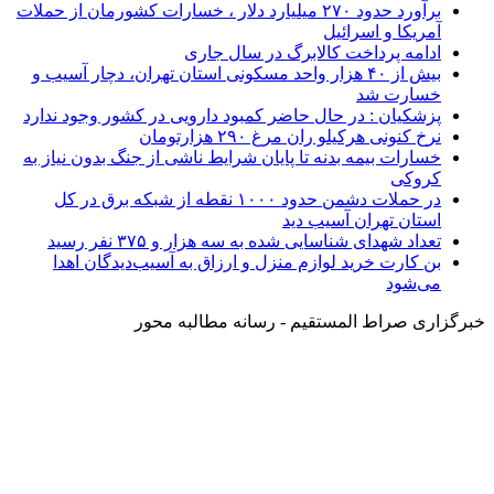
برآورد حدود ۲۷۰ میلیارد دلار ، خسارات کشورمان از حملات
آمریکا و اسرائیل
ادامه پرداخت کالابرگ در سال جاری
بیش از ۴۰ هزار واحد مسکونی استان تهران، دچار آسیب و
خسارت شد
پزشکیان : در حال حاضر کمبود دارویی در کشور وجود ندارد
نرخ کنونی هرکیلو ران مرغ ۲۹۰ هزارتومان
خسارات بیمه بدنه تا پایان شرایط ناشی از جنگ بدون نیاز به
کروکی
در حملات دشمن حدود ۱۰۰۰ نقطه از شبکه برق در کل
استان تهران آسیب دید
تعداد شهدای شناسایی شده به سه هزار و ۳۷۵ نفر رسید
بن کارت خرید لوازم منزل و ارزاق به آسیب‌دیدگان اهدا
می‌شود
خبرگزاری صراط المستقیم - رسانه مطالبه محور