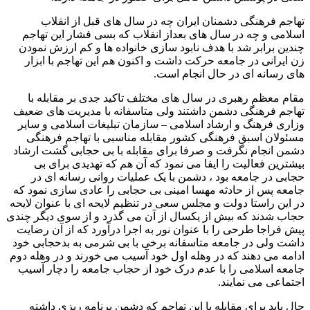
تهاجم فرهنگی دشمنان ایران چه در سال های قبل از انقلاب
اسلامی و چه در سال های بعداز انقلاب که بسی فشار این تهاجم
چندین برابر شد با هدف نابود سازی خانواده ها و کم ارزش نمودن
زن ایرانی در جامعه حرکت داشت و اکنون هم این تهاجم با ابزار
های رسانه ای در حال انجام است.
مقام معظم رهبری در سال های مختلف تاکید جدی بر مقابله با
تهاجم فرهنگی دشمن داشتند ولی متاسفانه با مدیریت های ضعیف
وزاری فرهنگ و ارشاد اسلامی – سازمان تبلیغات اسلامی و سایر
مسئولان اسبق فرهنگی کشور مقابله مناسبی با تهاجم فرهنگی
دشمن انجام نگرفت و صرفا برای مقابله با بی حجابی گشت ارشاد
بیشترین فعالیت را ایفا می نمود که آن هم که تهدیدی برای بی
حجابی در جامعه بود ، دشمن با یک عملیات روانی رسانه ای در
جامعه پس از حادثه مهسا امینی بی حجابی را عادی سازی نمود که
در این راستا دولت و مجلس سعی در تنظیم لایحه ای با عنوان لایحه
حجاب شدند که بیش از یکسال از آن می گذرد و از سوی دیگر چندی
پیش فراجا طرحی را با عنوان نور به اجرا درآورد که از آن رضایت
داشت ولی در جامعه متاسفانه برخی با بی شرمی به بدحجابی خود
ادامه می دهند که در وهله اول خود آسیب می خورند و در وهله دوم
جامعه اسلامی را با عدم درک خود از حجاب جامعه را دچار آسیب
اجتماعی می نمایند.
حال باید برای مقابله با این تهاجم که دشمن برنامه ریزی داشته