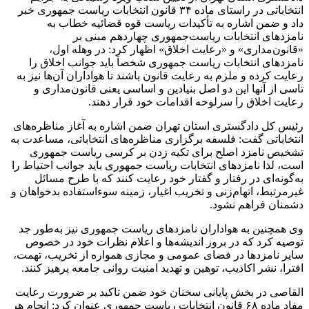
انتخاباتی در راستای ماده ۳۴ قانون انتخابات ریاست جمهوری خبر
داد و ضمن اشاره به تأکیدات ریاست قوه قضائیه خطاب به
نامزدهای انتخابات ریاست‌جمهوری چهاردهم مبنی بر
«قانون‌مداری» و «رعایت اخلاق» اظهار کرد: در وهله اول،
نامزدهای انتخابات ریاست جمهوری شخصاً باید جوانب اخلاق را
رعایت کرده و ملزم به رعایت قانون باشند تا هواداران آن‌ها نیز به
تاسی از آنها این دو اصل بنیادین و اساسی یعنی قانون‌مداری و
رعایت اخلاق را سرلوحه اقدامات خود قرار دهند.
رئیس کل دادگستری استان تهران ضمن اشاره به آغاز مناظره‌های
انتخاباتی گفت: فلسفه برگزاری مناظره‌های انتخاباتی، مساعدت به
تشخیص نامزد اصلح برای تکیه زدن بر کرسی ریاست جمهوری
است، لذا نامزدهای انتخابات ریاست جمهوری باید جوانب احتیاط را
به‌گونه‌ای در رفتار و گفتار خود رعایت کنند که با طرح مسائل
غیرمرتبط، اتهام‌زنی و تخریب اغیار، زمینه سوءاستفاده بدخواهان و
دشمنان فراهم نشود.
وی همچنین به هواداران نامزدهای ریاست جمهوری نیز به‌طور جد
توصیه کرد که در بروز اندیشه‌ها و اعلام نظرات خود در خصوص
سایر نامزدها در فضای عمومی و مجازی همواره از تخریب، تهمت،
افترا، نشر اکاذیب، توهین و تهدید امنیت روانی جامعه پرهیز کنند.
القاصی در بخش پایانی سخنان خود ضمن تاکید بر ضرورت رعایت
مفاد ماده ۶۸ قانون انتخابات ریاست جمهوری عنوان کرد: انجام هر