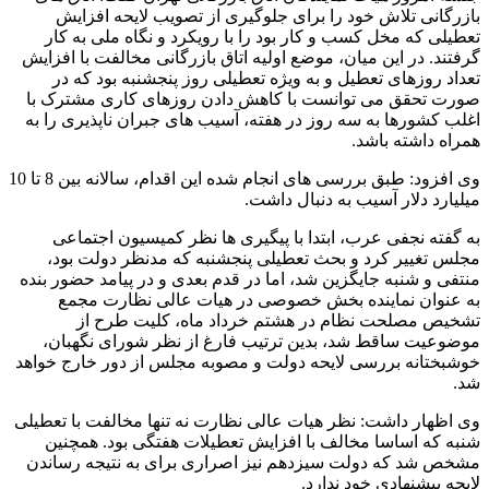
بازرگانی تلاش خود را برای جلوگیری از تصویب لایحه افزایش
تعطیلی که مخل کسب و کار بود را با رویکرد و نگاه ملی به کار
گرفتند. در این میان، موضع اولیه اتاق بازرگانی مخالفت با افزایش
تعداد روزهای تعطیل و به ویژه تعطیلی روز پنجشنبه بود که در
صورت تحقق می توانست با کاهش دادن روزهای کاری مشترک با
اغلب کشورها به سه روز در هفته، آسیب های جبران ناپذیری را به
همراه داشته باشد.
وی افزود: طبق بررسی های انجام شده این اقدام، سالانه بین 8 تا 10
میلیارد دلار آسیب به دنبال داشت.
به گفته نجفی عرب، ابتدا با پیگیری ها نظر کمیسیون اجتماعی
مجلس تغییر کرد و بحث تعطیلی پنجشنبه که مدنظر دولت بود،
منتفی و شنبه جایگزین شد، اما در قدم بعدی و در پیامد حضور بنده
به عنوان نماینده بخش خصوصی در هیات عالی نظارت مجمع
تشخیص مصلحت نظام در هشتم خرداد ماه، کلیت طرح از
موضوعیت ساقط شد، بدین ترتیب فارغ از نظر شورای نگهبان،
خوشبختانه بررسی لایحه دولت و مصوبه مجلس از دور خارج خواهد
شد.
وی اظهار داشت: نظر هیات عالی نظارت نه تنها مخالفت با تعطیلی
شنبه که اساسا مخالف با افزایش تعطیلات هفتگی بود. همچنین
مشخص شد که دولت سیزدهم نیز اصراری برای به نتیجه رساندن
لایحه پیشنهادی خود ندارد.