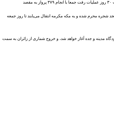
نخستین پرواز زائران ایرانی بامداد ۲۴ اردیبهشت ماه از ترمینال سلام فرودگاه امام خمینی (ره) به مقصد مدینه منوره انجام گرفت و در مدت ۳۰ روز عملیات رفت جمعا با انجام ۳۷۹ پرواز به مقصد
یان وقت امروز از مدینه خارج و در مسجد شجره محرم شده و به مکه مکرمه انتقال می‌یابند تا روز جمعه
ایرانی به کشور از روز ۱۵ ذی‌الحجه (یکم تیر) و از دو مسیر فرودگاه مدینه و جده آغاز خواهد شد، و خروج شماری از زائران به سمت