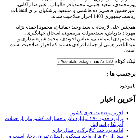
پورمحمدی، سعید جلیلی، محمدباقر قالیباف، علیرضا زاکانی،
امیرحسین قاضی‌زاده هاشمی و مسعود پزشکیان برای انتخابات
ریاست‌جمهوری 1403 احراز صلاحیت شدند.
همچنین علی لاریجانی، سید وحید حقانیان، محمود احمدی‌نژاد،
مهرداد بذرپاش، سیدصولت مرتضوی، اسحاق جهانگیری،
محمدمهدی اسماعیلی، عباس آخوندی، محمد شریعتمداری و
عبدالناصر همتی از جمله افرادی هستند که احراز صلاحیت نشده
است.
لینک کوتاه
برچسب ها :
ناموجود
آخرین اخبار
آخرین وضعیت جوی کشور
برآورد حدود ۲۷۰ میلیارد دلار ، خسارات کشورمان از حملات
آمریکا و اسرائیل
ادامه پرداخت کالابرگ در سال جاری
بیش از ۴۰ هزار واحد مسکونی استان تهران، دچار آسیب و