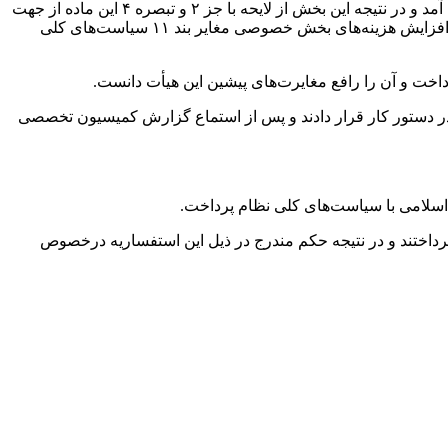
نیز بیان دیدگاه‌های مسئولان اتاق بازرگانی به بیان دیدگاه‌های خویش در قالب موافق و مخالف این مصوبه پرداختند. سپس رأی گیری به عمل آمد و در نتیجه این بخش از لایحه با جز ۲ و تبصره ۴ این ماده از جهت
ناعادلانه بودن مغایر جز ۱۰ بند ۹ سیاست‌های کلی نظام قانونگذاری تشخیص داده شد. علاوه بر این، اعضای هیأت عالی، تبصره ۴ را به دلیل افزایش هزینه‌های بخش خصوصی مغایر بند ۱۱ سیاست‌های کلی
ت و آن را رافع مغایرت‌های پیشین این هیأت دانست.
رح استفساریه جز ۱ بند الف ماده ۹ قانون مالیات بر ارزش افزوده» در دستور کار قرار دادند و پس از استماع گزارش کمیسیون تخصصی
اختند و در نتیجه حکم مندرج در ذیل این استفساریه درخصوص