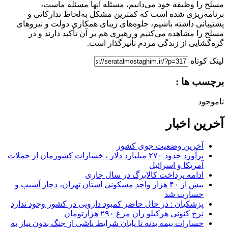
مسلح را وظیفه خود می‌دانیم، مسئله آنها مسئله ماست،
برنامه‌ریزی شده است که کمترین مشکل به‌لحاظ تدارکاتی و
پشتیبانی داشته باشیم، جلوه‌های زیبای همکاری دولت و نیروهای
مسلح را مشاهده می‌کنیم و رهبری هم بر آن تأکید دارند و در
گره‌گشایی از زندگی مردم تأثیرگذار است.
لینک کوتاه
برچسب ها :
ناموجود
آخرین اخبار
آخرین وضعیت جوی کشور
برآورد حدود ۲۷۰ میلیارد دلار ، خسارات کشورمان از حملات
آمریکا و اسرائیل
ادامه پرداخت کالابرگ در سال جاری
بیش از ۴۰ هزار واحد مسکونی استان تهران، دچار آسیب و
خسارت شد
پزشکیان : در حال حاضر کمبود دارویی در کشور وجود ندارد
نرخ کنونی هرکیلو ران مرغ ۲۹۰ هزارتومان
خسارات بیمه بدنه تا پایان شرایط ناشی از جنگ بدون نیاز به