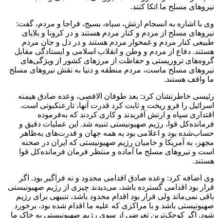
نیروهای مسلح ما اتکا کنند.
وی با اشاره به انسجام ارتش، سپاه، بسیج، فراجا و مردم، گفت:
نیروهای مسلح از مردم و کنار مردم هستند و در کرونا و بلایای
طبیعی کنار مردم و غمخوار مردم هستند و در دل و جان مردم
هستند. دفاع از مردم و وطن و انقلاب اسلامی و ایستادگی مقابل
گروه‌های تروریستی و حفاظت از مرزهای کشور از ویژگی‌های
نیروهای مسلح ماست، مردم منطقه و دنیا به نقش نیروهای مسلح
ما واقف هستند.
رئیسی خاطرنشان کرد: بعد طوفان الاقصی، وعده صادق هیمنه
اسرائیل را فرو ریخت و ثابت کرد قدرت آنها، تارعنکبوتی است.
اقتداری سپاه و ارتش آفریدند و کاری کردند که به‌فرموده
فرمانده‌کل قوا، رژیم صهیونیستی تنبیه شد. این عملیات دقیق و
حساب‌شده بود و اعلامی بود به همه جهان و قدرت‌های به‌ظاهر
مجهز، به آمریکا و حامیان رژیم صهیونیستی که ایران در صحنه
است و نیروهای مسلح ما آماده و منتظر فرمان فرمانده‌کل قوا
هستند.
وی اضافه کرد: وعده صادق اقدامی محدود و نه فراگیر بود. اگر
قرار بود اقدامی گسترده باشد، می‌دیدند چیزی از رژیم صهیونیستی
باقی نمی‌ماند ولی قرار بود اقدام محدود باشد، تنبیهی برای رژیم
صهیونیستی باشد و با مراکزی که علیه ما اقدام شده بود، برخورد
شود. اگر کوچک‌ترین تعرضی از سوی رژیم صهیونیستی به خاک ما